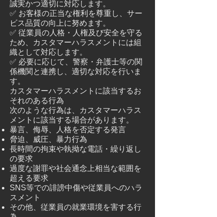
誠実かつ適切に対応します。
✅ お客様の正当な権利を尊重し、サー
ビス品質の向上に努めます。
✅ 従業員の人格・人権及び安全を守る
ため、カスタマーハラスメントには組
織として対応します。
✅ 必要に応じて、警察・弁護士等の関
係機関と連携し、適切な対応を行いま
す。
カスタマーハラスメントに該当するお
それのある行為
次のような行為は、カスタマーハラス
メントに該当する場合があります。
暴言、侮辱、人格を否定する発言
脅迫、威圧、暴力行為
長時間の拘束や執拗な電話・繰り返し
の要求
過度な謝罪や社会通念上相当な範囲を
超える要求
SNS等での誹謗中傷や従業員へのハラ
スメント
その他、従業員の就業環境を害する行
為