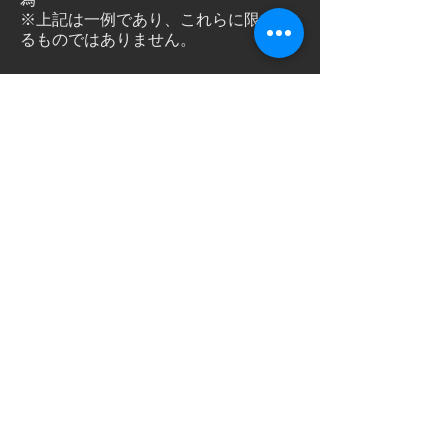
※上記は一例であり、これらに限られ
るものではありません。
お客様へのお願い
当社は、お客様からのご意見やご要望
をサービス向上のための貴重な機会と
考え、今後も誠実な対応に努めてまい
ります。
一方で、カスタマーハラスメントに該
当すると判断した場合は、対応をお断
りするほか、必要に応じてサービスの
提供を中止する場合があります。
また、適切な事実確認、従業員の安全
確保及び再発防止のため、必要に応じ
て、お客様との通話の録音等を行う場
合があります。取得した記録は、関係
法令を遵守し、適切に管理いたしま